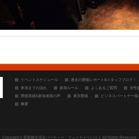
イベントスケジュール
過去の開催レポート&スタッフブログ！
参加までの流れ
参加ルール
よくあるご質問
女性
開催実績&参加者様の声
東京開催
ビジネスパートナー様
概要
Copyright ©
異業種交流会パーティー フューチャーパスト
All Rights Reserved.