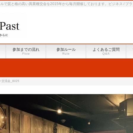
で質と格の高い異業種交会を2015年から毎月開催しております。ビジネス / プ
参加までの流れ
参加ルール
よくあるご質問
Flow
Rule
Q&A
9 交流会_8025