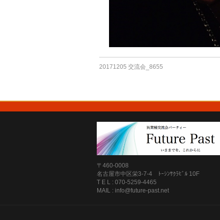
20171205 交流会_8655
〒460-0008
名古屋市中区栄3-7-4 ﾄｰｼﾝｻｸﾗﾋﾞﾙ 10F
T E L : 070-5259-4465
MAIL : info@future-past.net