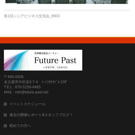
第1回シニアビジネス交流会_8903
〒460-0008
名古屋市中区栄3-7-4 ﾄｰｼﾝｻｸﾗﾋﾞﾙ 10F
T E L : 070-5259-4465
MAIL : info@future-past.net
イベントスケジュール
過去の開催レポート&スタッフブログ！
初めての方へ