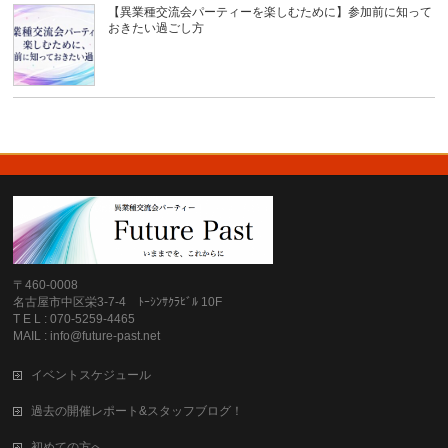
【異業種交流会パーティーを楽しむために】参加前に知って
おきたい過ごし方
〒460-0008
名古屋市中区栄3-7-4 ﾄｰｼﾝｻｸﾗﾋﾞﾙ 10F
T E L : 070-5259-4465
MAIL : info@future-past.net
イベントスケジュール
過去の開催レポート&スタッフブログ！
初めての方へ