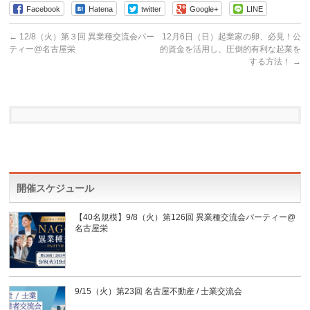
Facebook
Hatena
twitter
Google+
LINE
←
12/8（火）第３回 異業種交流会パー
12月6日（日）起業家の卵、必見！公
ティー@名古屋栄
的資金を活用し、圧倒的有利な起業を
する方法！
→
開催スケジュール
【40名規模】9/8（火）第126回 異業種交流会パーティー@
名古屋栄
9/15（火）第23回 名古屋不動産 / 士業交流会