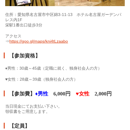
住所：愛知県
名古屋市中区錦3-11-13 ホテル名古屋ガーデンパ
レス内1F
栄駅1番出口徒歩3分
アクセス
⇒
https://goo.gl/maps/kni4tLzaabo
【参加資格】
♦︎男性：30歳～45歳（定職に就く、独身社会人の方）
♥︎女性：28歳～39歳（独身社会人の方）
【参加費】
♦︎男性
6,000円
♥︎女性
2,000円
当日現金にてお支払い下さい。
領収書をご用意します。
【定員】