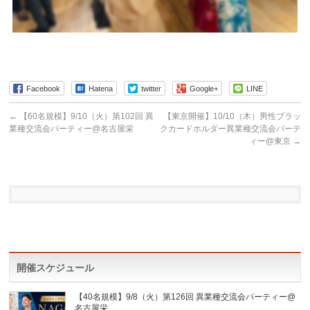
Facebook
Hatena
twitter
Google+
LINE
←
【60名規模】9/10（火）第102回 異
【東京開催】10/10（木）男性ブラッ
業種交流会パーティー@名古屋栄
クカードホルダー異業種交流会パーテ
ィー@東京
→
開催スケジュール
【40名規模】9/8（火）第126回 異業種交流会パーティー@
名古屋栄