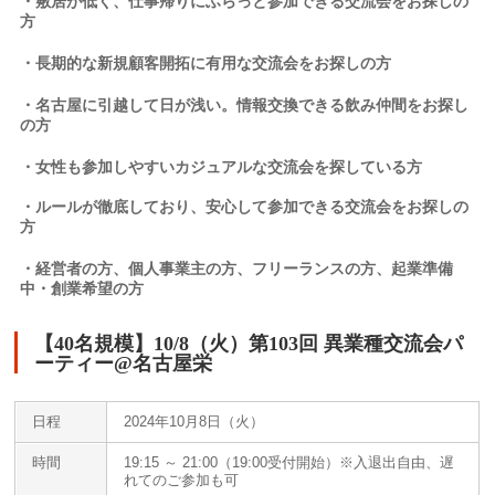
・敷居が低く、仕事帰りにふらっと参加できる交流会をお
探しの
方
・長期的な新規顧客開拓に有用な交流会をお
探しの方
・名古屋に引越して日が浅い。情報交換できる飲み仲間をお探し
の方
・女性も参加しやすいカジュアルな交流会を探している方
・ルールが徹底しており、安心して参加できる交流会をお探しの
方
・経営者の方、個人事業主の方、フリーランスの方、起業
準備
中・創業希望
の方
【40名規模】10/8（火）第103回 異業種交流会パ
ーティー@名古屋栄
日程
2024年10月8日（火）
時間
19:15 ～ 21:00（19:00受付開始）※入退出自由、遅
れてのご参加も可