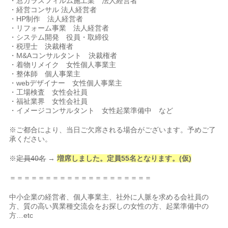
・窓ガラスフィルム施工業 法人経営者
・経営コンサル 法人経営者
・HP制作 法人経営者
・リフォーム事業 法人経営者
・システム開発 役員・取締役
・税理士 決裁権者
・M&Aコンサルタント 決裁権者
・着物リメイク 女性個人事業主
・整体師 個人事業主
・webデザイナー 女性個人事業主
・工場検査 女性会社員
・福祉業界 女性会社員
・イメージコンサルタント 女性起業準備中 など
※ご都合により、当日ご欠席される場合がございます。予めご了
承ください。
※
定員40名
→
増席しました。定員55名となります。(仮)
＝＝＝＝＝＝＝＝＝＝＝＝＝＝＝＝＝＝＝＝
中小企業の経営者、個人事業主、社外に人脈を求める会社員の
方、質の高い異業種交流会をお探しの女性の方、起業準備中の
方…etc