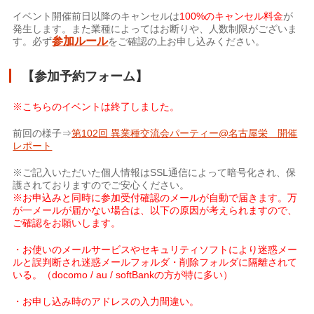
イベント開催前日以降のキャンセルは
100%のキャンセ
ル料金
が
発生します。また業種によってはお断りや、人数制限がございま
参加ルール
す。必ず
をご確認の上お申し込みください。
【参加予約フォーム】
※こちらのイベントは終了しました。
前回の様子⇒
第102回 異業種交流会パーティー@名古屋栄 開催
レポート
※ご記入いただいた個人情報はSSL通信によって暗号化され、保
護されておりますのでご安心ください。
※お申込みと同時に参加受付確認のメールが自動で届きます。万
が一メールが届かない場合は、以下の原因が考えられますので、
ご確認をお願いします。
・お使いのメールサービスやセキュリティソフトにより迷惑メー
ルと誤判断され迷惑メールフォルダ・削除フォルダに隔離されて
いる。（docomo / au / softBankの方が特に多い）
・お申し込み時のアドレスの入力間違い。