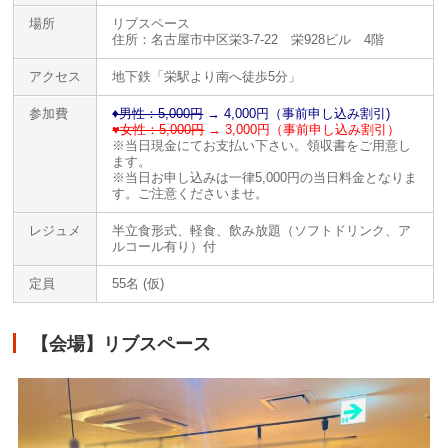
場所
リブスペース
住所：名古屋市中区栄3-7-22 栄928ビル 4階
アクセス
地下鉄「栄駅より南へ徒歩5分」
参加費
♦️男性：5,000円
→ 4,000円（事前申し込み割引)
♥女性：5,000円
→ 3,000円（事前申し込み割引）
※当日現金にてお支払い下さい。領収書をご用意し
ます。
※当日お申し込みは一律5,000円の当日料金となりま
す。ご注意くださいませ。
レジュメ
半立食形式、軽食、飲み放題（ソフトドリンク、ア
ルコール有り）付
定員
55名 (仮)
【会場】リブスペース