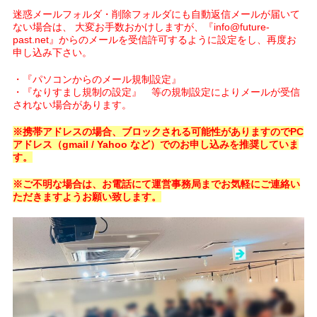
迷惑メールフォルダ・削除フォルダにも自動返信メールが届いて
ない場合は、 大変お手数おかけしますが、『info@future-
past.net』からのメールを受信許可するように設定をし、再度お
申し込み下さい。
・『パソコンからのメール規制設定』
・『なりすまし規制の設定』 等の規制設定によりメールが受信
されない場合があります。
※携帯アドレスの場合、ブロックされる可能性がありますのでPC
アドレス（gmail / Yahoo など）でのお申し込みを推奨していま
す。
※ご不明な場合は、お電話にて運営事務局までお気軽にご連絡い
ただきますようお願い致します。