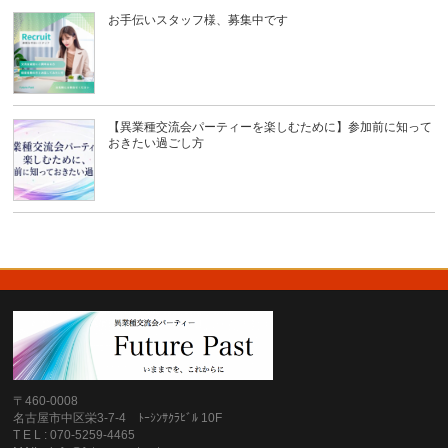
お手伝いスタッフ様、募集中です
【異業種交流会パーティーを楽しむために】参加前に知って
おきたい過ごし方
〒460-0008
名古屋市中区栄3-7-4 ﾄｰｼﾝｻｸﾗﾋﾞﾙ 10F
T E L : 070-5259-4465