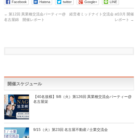
Facebook
Hatena
twitter
Google+
LINE
←
第12回 異業種交流会パーティー@
経営者ミッドナイト交流会 at10月 開催
名古屋錦 開催レポート
レポート
→
開催スケジュール
【40名規模】9/8（火）第126回 異業種交流会パーティー@
名古屋栄
9/15（火）第23回 名古屋不動産 / 士業交流会