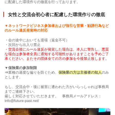
に配慮した環境作りの徹底を行っております。
女性と交流会初心者に配慮した環境作りの徹底
▼ネットワークビジネス参加者および強引な営業・勧誘行為など
のルール違反発覚時の対応
・会の途中においても退場（返金不可）
・次回から出入り禁止
・交流会後にルール違反が発覚した場合は、本人に警告し、悪質
な場合は参加者全員に通知する可能性がありますことを予めご了
承ください。またその団体全ての方の参加を今後禁止致します。
▼保険業の参加制限
⇒
業種の過度な偏りを防ぐため、
保険業の方は主催者の知人
のみ
とします。
もし、交流会中・後に被害に遭われた方がいらっしゃれば事務局
までご連絡下さい。
厳しく対応させていただきます。 事務局メールアドレス：
info@future-past.net/