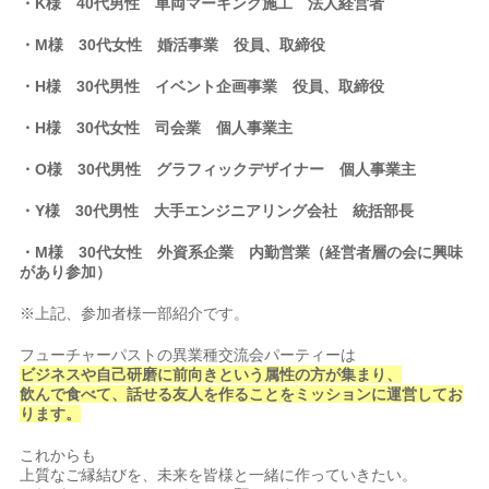
・K様 40代男性 車両マーキング施工 法人経営者
・M様 30代女性 婚活事業 役員、取締役
・H様 30代男性 イベント企画事業
役員、取締役
・H様 30代女性 司会業 個人事業主
・O様 30代男性 グラフィックデザイナー 個人事業主
・Y様 30代男性 大手エンジニアリング会社 統括部長
・M様 30代女性
外資系企業 内勤営業（経営者層の会に興味
があり参加）
※上記、参加者様一部紹介です。
フューチャーパストの異業種交流会パーティーは
ビジネスや自己研磨に前向きという属性の方が集まり、
飲んで食べて、話せる友人を作ることをミッションに運営してお
ります。
これからも
上質なご縁結びを、未来を皆様と一緒に作っていきたい。