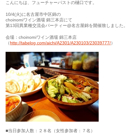
こんにちは、フューチャーパストの樋口です。
10/4(火)に名古屋市中区錦の
choinomiワイン酒場 錦三本店にて
第13回異業種交流会パーティー@名古屋錦を開催致しました。
会場：choinomiワイン酒場 錦三本店
（
http://tabelog.com/aichi/A2301/A230103/23039777/
）
■当日参加人数：２８名（女性参加者：７名）