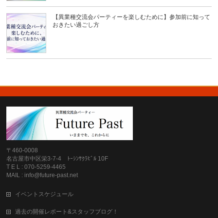
【異業種交流会パーティーを楽しむために】参加前に知って
おきたい過ごし方
〒460-0008
名古屋市中区栄3-7-4 ﾄｰｼﾝｻｸﾗﾋﾞﾙ 10F
T E L : 070-5259-4465
MAIL : info@future-past.net
イベントスケジュール
過去の開催レポート&スタッフブログ！