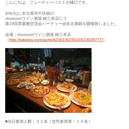
こんにちは、フューチャーパストの樋口です。
4/4(火)に名古屋市中区錦の
choinomiワイン酒場 錦三本店にて
第19回異業種交流会パーティー@名古屋錦を開催致しました。
会場：choinomiワイン酒場 錦三本店
（
http://tabelog.com/aichi/A2301/A230103/23039777/
）
■当日参加人数：３１名（女性参加者：１０名）