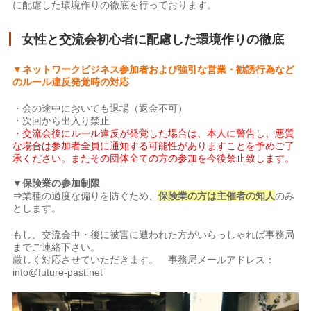
に配慮した環境作りの徹底を行っております。
女性と交流会初心者に配慮した環境作りの徹底
▼ネットワークビジネス参加者および強引な営業・勧誘行為など
のルール違反発覚時の対応
・会の途中においても退場（返金不可）
・次回から出入り禁止
・交流会後にルール違反が発覚した場合は、本人に警告し、悪質
な場合は参加者全員に通知する可能性がありますことを予めご了
承ください。またその団体全ての方の参加を今後禁止致します。
▼保険業の参加制限
⇒
業種の過度な偏りを防ぐため、
保険業の方は主催者の知人
のみ
とします。
もし、交流会中・後に被害に遭われた方がいらっしゃれば事務局
までご連絡下さい。
厳しく対応させていただきます。 事務局メールアドレス：
info@future-past.net