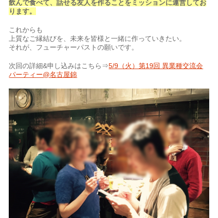
飲んで食べて、話せる友人を作ることをミッションに運営してお
ります。
これからも
上質なご縁結びを、未来を皆様と一緒に作っていきたい。
それが、フューチャーパストの願いです。
次回の詳細&申し込みはこちら⇒
5/9（火）第19回 異業種交流会
パーティー@名古屋錦