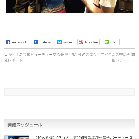
Facebook
Hatena
twitter
Google+
LINE
←
第2回 名古屋ビューティー交流会 開
第1回 名古屋シニアビジネス交流会 開
催レポート
催レポート
→
開催スケジュール
【40名規模】9/8（火）第126回 異業種交流会パーティー@