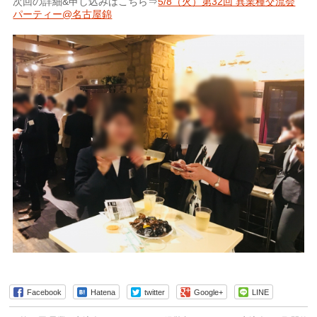
次回の詳細&申し込みはこちら⇒
5/8（火）第32回 異業種交流会
パーティー@名古屋錦
Facebook
Hatena
twitter
Google+
LINE