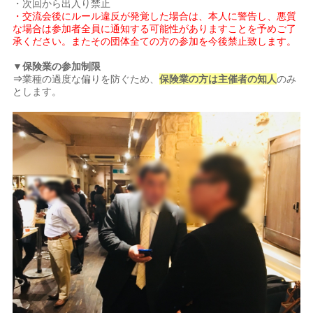
・次回から出入り禁止
・交流会後にルール違反が発覚した場合は、本人に警告し、悪質
な場合は参加者全員に通知する可能性がありますことを予めご了
承ください。またその団体全ての方の参加を今後禁止致します。
▼保険業の参加制限
⇒
業種の過度な偏りを防ぐため、
保険業の方は主催者の知人
のみ
とします。