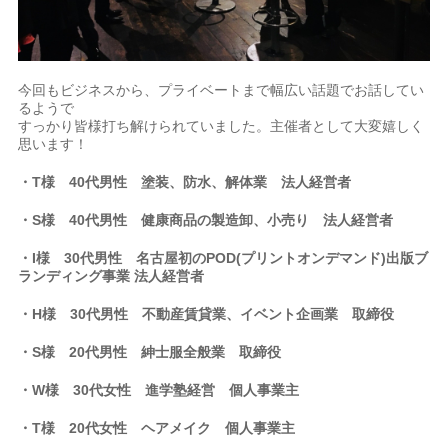
今回もビジネスから、プライベートまで幅広い話題でお話してい
るようで
すっかり皆様打ち解けられていました。主催者として大変嬉しく
思います！
・T様 40代男性 塗装、防水、解体業 法人経営者
・S様 40代男性 健康商品の製造卸、小売り 法人経営者
・I様 30代男性 名古屋初のPOD(プリントオンデマンド)出版ブ
ランディング事業
法人経営者
・H様 30代男性 不動産賃貸業、イベント企画業
取締役
・S様 20代男性
紳士
服
全般業
取締役
・W様 30代女性 進学塾経営 個人事業主
・T様 20代女性 ヘアメイク 個人事業主