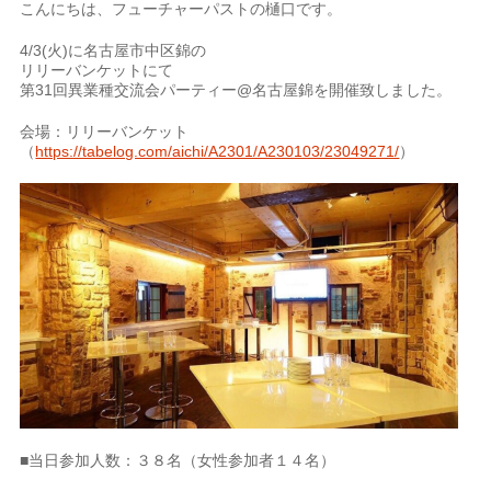
こんにちは、フューチャーパストの樋口です。
4/3(火)に名古屋市中区錦の
リリーバンケットにて
第31回異業種交流会パーティー@名古屋錦を開催致しました。
会場：リリーバンケット
（
https://tabelog.com/aichi/A2301/A230103/23049271/
）
■当日参加人数：３８名（女性参加者１４名）