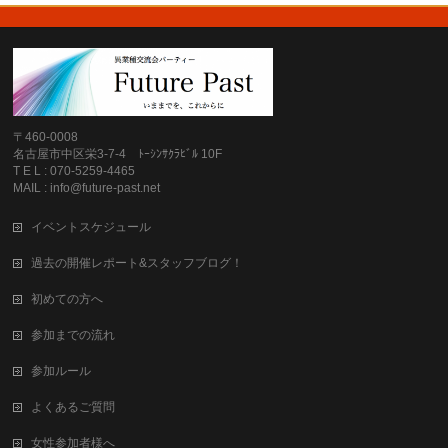
〒460-0008
名古屋市中区栄3-7-4 ﾄｰｼﾝｻｸﾗﾋﾞﾙ 10F
T E L : 070-5259-4465
MAIL : info@future-past.net
イベントスケジュール
過去の開催レポート&スタッフブログ！
初めての方へ
参加までの流れ
参加ルール
よくあるご質問
女性参加者様へ