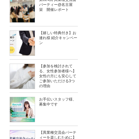
パーティー@名古屋
栄 開催レポート
【嬉しい特典付き】お
連れ様 紹介キャンペー
ン
【参加を検討されて
る、女性参加者様へ】
女性の方にも安心して
ご参加いただける3つ
の理由
お手伝いスタッフ様、
募集中です
【異業種交流会パーテ
ィーを楽しむために】