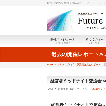
名古屋栄の異業種交流会パーティー。カジュアル
開催スケジュール
初めての方へ
Information
Beginner
過去の開催レポート&
HOME
»
スタッフブログ
»
異業種交流会レポート
»
経
経営者ミッドナイト交流会 at
投稿日 :
最終更新日時 :
カテゴリー :
異業種交流
経営者ミッドナイト交流会 at