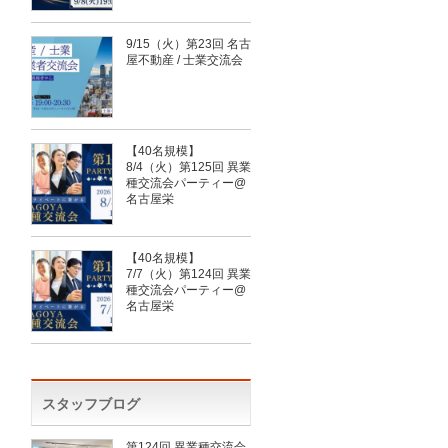
9/15（火）第23回 名古
屋不動産 / 士業交流会
【40名規模】
8/4（火）第125回 異業
種交流会パーティー@
名古屋栄
【40名規模】
7/7（火）第124回 異業
種交流会パーティー@
名古屋栄
スタッフブログ
第124回 異業種交流会