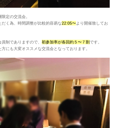
層限定の交流会。
ただく為、時間調整が比較的容易な
22:05〜
より開催致してお
会員制でありますので、
初参加率が各回約５〜７割
です。
た方にも大変オススメな交流会となっております。