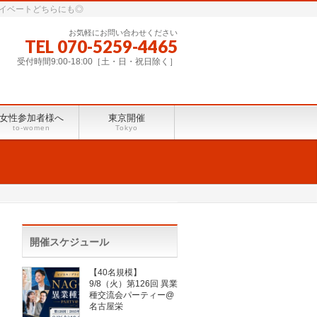
ライベートどちらにも◎
お気軽にお問い合わせください
TEL 070-5259-4465
受付時間9:00-18:00［土・日・祝日除く］
女性参加者様へ
東京開催
to-women
Tokyo
開催スケジュール
【40名規模】
9/8（火）第126回 異業
種交流会パーティー@
名古屋栄