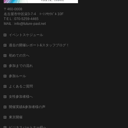
〒460-0008
名古屋市中区栄3-7-4 ﾄｰｼﾝｻｸﾗﾋﾞﾙ 10F
T E L : 070-5259-4465
MAIL : info@future-past.net
イベントスケジュール
過去の開催レポート&スタッフブログ！
初めての方へ
参加までの流れ
参加ルール
よくあるご質問
女性参加者様へ
開催実績&参加者様の声
東京開催
ビジネスパートナー様へ