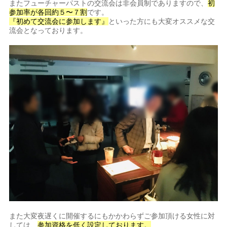
またフューチャーパストの交流会は非会員制でありますので、
初
参加率が各回約５〜７割
です。
『初めて交流会に参加します』
といった方にも大変オススメな交
流会となっております。
また大変夜遅くに開催するにもかかわらずご参加頂ける女性に対
しては、
参加資格を低く設定しております。