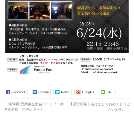
Facebook
Hatena
twitter
Google+
LINE
←
第50回 異業種交流会パーティー@
【謹賀新年】あけましておめでとうご
名古屋錦 開催レポート
ざいます。
→