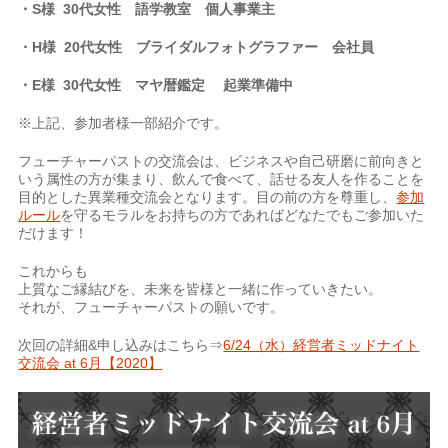
・S様 30代女性
語学教室
個人事業主
・H様 20代女性
ブライダルフォトグラファー
会社員
・E様 30代女性
マヤ暦鑑定
起業準備中
※上記、参加者様一部紹介です。
フューチャーパストの交流会は、ビジネスや自己研磨に前向きと
いう属性の方が集まり、飲んで食べて、話せる友人を作ることを
目的とした異業種交流会となります。目の前の方を尊重し、
参加
ルール
を守るモラルをお持ちの方であればどなたでもご参加いた
だけます！
これからも
上質なご縁結びを、未来を皆様と一緒に作っていきたい。
それが、フューチャーパストの願いです。
次回の詳細&申し込みはこちら⇒
6/24（水）経営者ミッドナイト
交流会 at 6月【2020】