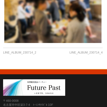
LINE_ALBUM_230714_2
LINE_ALBUM_230714_4
〒460-0008
名古屋市中区栄3-7-4 ﾄｰｼﾝｻｸﾗﾋﾞﾙ 10F