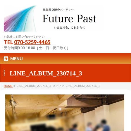
お気軽にお問い合わせください
TEL
070-5259-4465
受付時間9:00-18:00［土・日・祝日除く］
MENU
LINE_ALBUM_230714_3
HOME
»
LINE_ALBUM_230714_3
メディア
LINE_ALBUM_230714_3