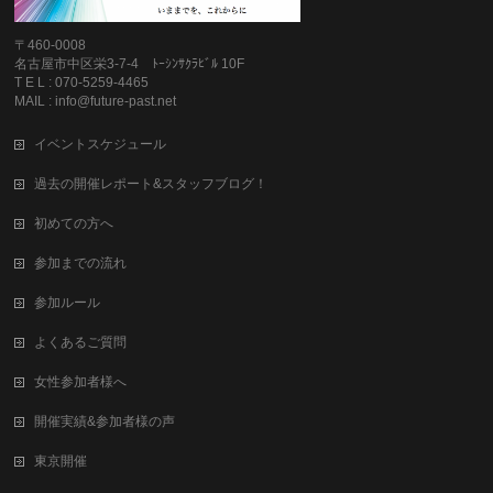
〒460-0008
名古屋市中区栄3-7-4 ﾄｰｼﾝｻｸﾗﾋﾞﾙ 10F
T E L : 070-5259-4465
MAIL : info@future-past.net
イベントスケジュール
過去の開催レポート&スタッフブログ！
初めての方へ
参加までの流れ
参加ルール
よくあるご質問
女性参加者様へ
開催実績&参加者様の声
東京開催