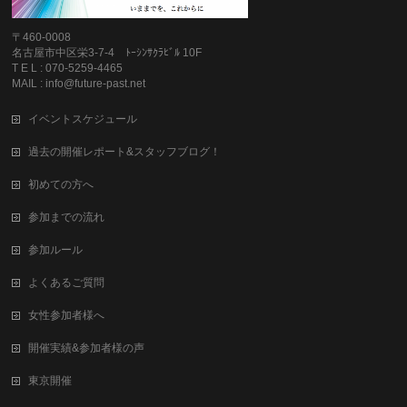
〒460-0008
名古屋市中区栄3-7-4 ﾄｰｼﾝｻｸﾗﾋﾞﾙ 10F
T E L : 070-5259-4465
MAIL : info@future-past.net
イベントスケジュール
過去の開催レポート&スタッフブログ！
初めての方へ
参加までの流れ
参加ルール
よくあるご質問
女性参加者様へ
開催実績&参加者様の声
東京開催