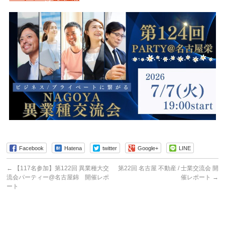
Facebook
Hatena
twitter
Google+
LINE
←
【117名参加】第122回 異業種大交
第22回 名古屋 不動産 / 士業交流会 開
流会パーティー@名古屋錦 開催レポ
催レポート
→
ート