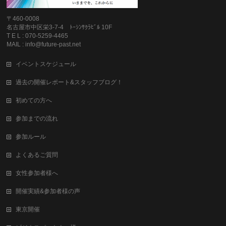
〒460-0008
名古屋市中区栄3-7-4 ﾄｰｼﾝｻｸﾗﾋﾞﾙ 10F
T E L : 070-5259-4465
MAIL : info@future-past.net
イベントスケジュール
過去の開催レポート&スタッフブログ！
初めての方へ
参加までの流れ
参加ルール
よくあるご質問
女性参加者様へ
開催実績&参加者様の声
東京開催