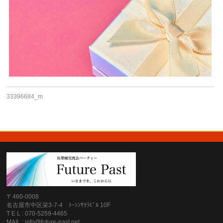
33396684_m
〒460-0008
名古屋市中区栄3-7-4 ﾄｰｼﾝｻｸﾗﾋﾞﾙ 10F
T E L : 070-5259-4465
MAIL : info@future-past.net