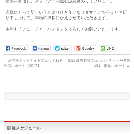
提供を目指し、スタッフ一同誠心誠意努めてまいります。
皆様にとって新しい年がより佳き年となりますことを心よりお祈
り申し上げて、年頭の挨拶にかえさせていただきます。
本年も「フューチャーパスト」をよろしくお願いいたします。
Facebook
Hatena
twitter
Google+
LINE
←
経営者ミッドナイト交流会 at12月
第28回 異業種交流会パーティー@名古
開催レポート【2017】
屋錦 開催レポート
→
開催スケジュール