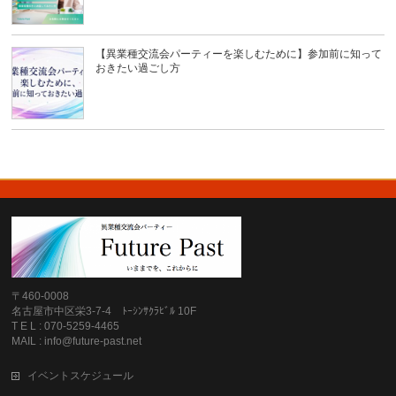
【異業種交流会パーティーを楽しむために】参加前に知って
おきたい過ごし方
〒460-0008
名古屋市中区栄3-7-4 ﾄｰｼﾝｻｸﾗﾋﾞﾙ 10F
T E L : 070-5259-4465
MAIL : info@future-past.net
イベントスケジュール