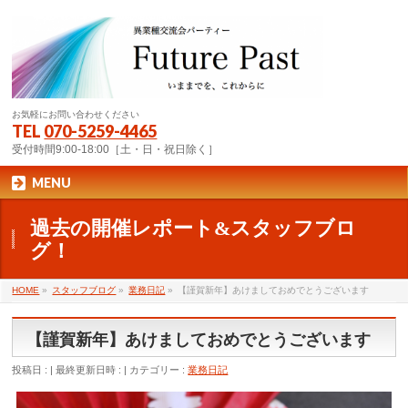
お気軽にお問い合わせください
TEL
070-5259-4465
受付時間9:00-18:00［土・日・祝日除く］
MENU
過去の開催レポート&スタッフブロ
グ！
HOME
»
スタッフブログ
»
業務日記
»
【謹賀新年】あけましておめでとうございます
【謹賀新年】あけましておめでとうございます
投稿日 :
最終更新日時 :
カテゴリー :
業務日記