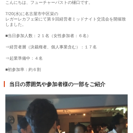
こんにちは、フューチャーパストの樋口です。
7/20(水)に名古屋市中区栄の
レガーレカフェ栄にて第９回経営者ミッドナイト交流会を開催致
しました。
■当日参加人数：２１名（女性参加者：６名）
⇒経営者層（決裁権者、個人事業含む）：１７名
⇒起業準備中：４名
■初参加率：約６割
当日の雰囲気や参加者様の一部をご紹介