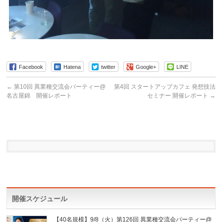
Facebook
Hatena
twitter
Google+
LINE
←
第10回 異業種交流会パーティー@
第4回 スタートアップカフェ 発想技法
名古屋錦 開催レポート
セミナー 開催レポート
→
開催スケジュール
【40名規模】9/8（火）第126回 異業種交流会パーティー@