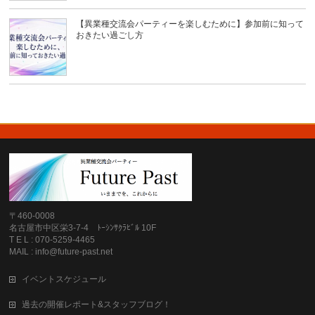
【異業種交流会パーティーを楽しむために】参加前に知って
おきたい過ごし方
〒460-0008
名古屋市中区栄3-7-4 ﾄｰｼﾝｻｸﾗﾋﾞﾙ 10F
T E L : 070-5259-4465
MAIL : info@future-past.net
イベントスケジュール
過去の開催レポート&スタッフブログ！